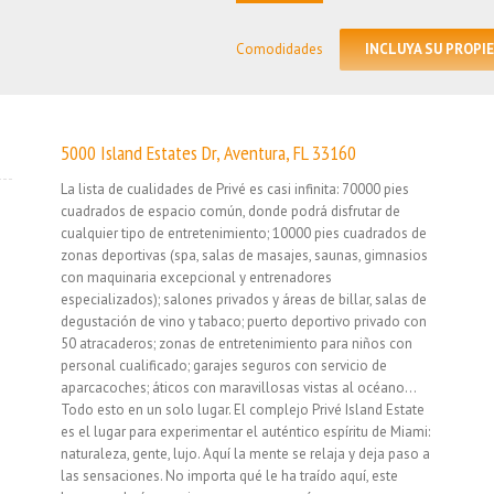
Search
for:
INCLUYA SU PROPI
Comodidades
5000 Island Estates Dr, Aventura, FL 33160
La lista de cualidades de Privé es casi infinita: 70000 pies
cuadrados de espacio común, donde podrá disfrutar de
cualquier tipo de entretenimiento; 10000 pies cuadrados de
zonas deportivas (spa, salas de masajes, saunas, gimnasios
con maquinaria excepcional y entrenadores
especializados); salones privados y áreas de billar, salas de
degustación de vino y tabaco; puerto deportivo privado con
50 atracaderos; zonas de entretenimiento para niños con
personal cualificado; garajes seguros con servicio de
aparcacoches; áticos con maravillosas vistas al océano…
Todo esto en un solo lugar. El complejo Privé Island Estate
es el lugar para experimentar el auténtico espíritu de Miami:
naturaleza, gente, lujo. Aquí la mente se relaja y deja paso a
las sensaciones. No importa qué le ha traído aquí, este